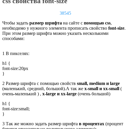
css свойства font-size
38545
Чтобы задать
размер шрифта
на сайте с
помощью css
,
необходимо у нужного элемента прописать свойство
font-size
.
При этом размер шрифта можно указать несколькими
способами:
1
В пикселях:
h1 {
font-size:20px
}
2
Размер шрифта с помощью свойств
small, medium и large
(маленький, средний, большой).А так же
x-small и xx-small
(
очень-маленький ) ,
x-large и xx-large
(очень большой)
h1 {
font-size:small;
}
3
Так же можно задать размер шрифта
в процентах
(процент
берется относительно родительского элемента):