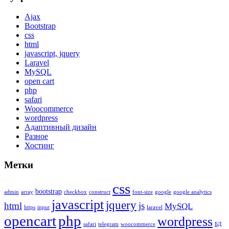
Ajax
Bootstrap
css
html
javascript, jquery
Laravel
MySQL
open cart
php
safari
Woocommerce
wordpress
Адаптивный дизайн
Разное
Хостинг
Метки
css
bootstrap
admin
array
checkbox
construct
font-size
google
google analytics
javascript
jquery
html
js
MySQL
https
input
laravel
opencart
php
wordpress
safari
telegram
woocommerce
БД