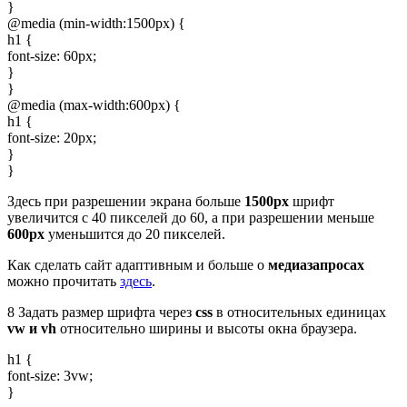
}
@media (min-width:1500px) {
h1 {
font-size: 60px;
}
}
@media (max-width:600px) {
h1 {
font-size: 20px;
}
}
Здесь при разрешении экрана больше
1500px
шрифт
увеличится с 40 пикселей до 60, а при разрешении меньше
600px
уменьшится до 20 пикселей.
Как сделать сайт адаптивным и больше о
медиазапросах
можно прочитать
здесь
.
8
Задать размер шрифта через
css
в относительных единицах
vw и vh
относительно ширины и высоты окна браузера.
h1 {
font-size: 3vw;
}