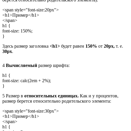
<span style="font-size:20px">
<h1>Пример</h1>
</span>
h1 {
font-size: 150%;
}
Здесь размер заголовка
<h1>
будет равен
150%
от
20px,
т. е.
30px
.
4
Вычисляемый
размер шрифта:
h1 {
font-size: calc(2em + 2%);
}
5
Размер в
относительных единицах.
Как и у процентов,
размер берется относительно родительского элемента:
<span style="font-size:30px">
<h1>Пример</h1>
</span>
h1 {