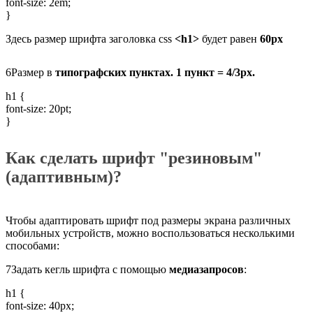
font-size: 2em;
}
Здесь размер шрифта заголовка css
<h1>
будет равен
60px
6
Размер в
типографских
пунктах. 1 пункт = 4/3px.
h1 {
font-size: 20pt;
}
Как сделать шрифт "резиновым"
(адаптивным)?
Чтобы адаптировать шрифт под размеры экрана различных
мобильных устройств, можно воспользоваться несколькими
способами:
7
Задать кегль шрифта с помощью
медиазапросов
:
h1 {
font-size: 40px;