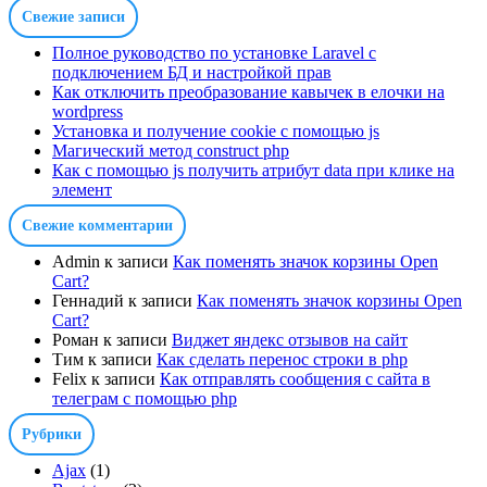
Свежие записи
Полное руководство по установке Laravel с
подключением БД и настройкой прав
Как отключить преобразование кавычек в елочки на
wordpress
Установка и получение cookie с помощью js
Магический метод construct php
Как с помощью js получить атрибут data при клике на
элемент
Свежие комментарии
Admin
к записи
Как поменять значок корзины Open
Cart?
Геннадий
к записи
Как поменять значок корзины Open
Cart?
Роман
к записи
Виджет яндекс отзывов на сайт
Тим
к записи
Как сделать перенос строки в php
Felix
к записи
Как отправлять сообщения с сайта в
телеграм с помощью php
Рубрики
Ajax
(1)