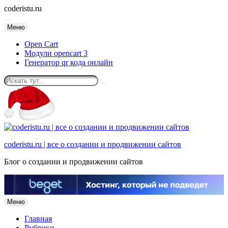
coderistu.ru
Перейти
Меню
к
Open Cart
содержанию
Модули opencart 3
Генератор qr кода онлайн
Искать:
coderistu.ru | все о создании и продвижении сайтов
Блог о создании и продвижении сайтов
Перейти
Меню
к
Главная
содержанию
Рубрики