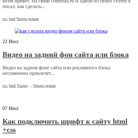
Всем привет. На связи coderistu.ru В одной из своих статей я
писал, как сделать...
css
,
html
Читать дальше
22
Июл
Видео на задний фон сайта или блока
Видео на заднем фоне сайта или рекламного блока
несомненно привлечет...
css
,
html
,
Разное
..
,
Читать дальше
07
Июл
Как подключить шрифт к сайту html
+css